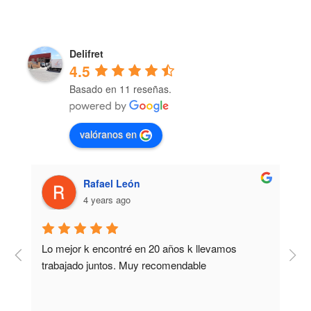
Delifret
4.5
Basado en 11 reseñas.
valóranos en
Rafael León
4 years ago
Lo mejor k encontré en 20 años k llevamos 
M
trabajado juntos. Muy recomendable
b