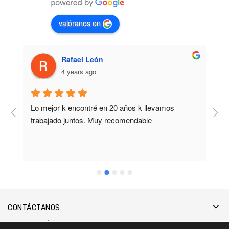
valóranos en
Rafael León
4 years ago
Lo mejor k encontré en 20 años k llevamos 
M
trabajado juntos. Muy recomendable
b
CONTÁCTANOS
INFORMACIÓN