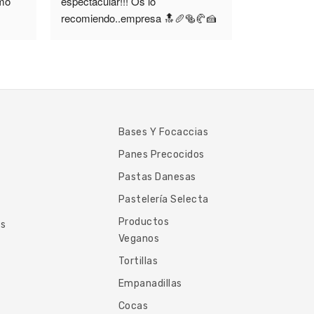
mo 
espectacular!!! Os lo 
profesionale
recomiendo..empresa 🔝🥖🥯🥐🍰
Bases Y Focaccias
Panes Precocidos
Pastas Danesas
Pastelería Selecta
Productos
es
Veganos
Tortillas
Empanadillas
Cocas