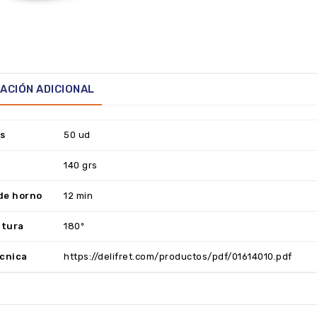
ACIÓN ADICIONAL
s
50 ud
140 grs
de horno
12 min
tura
180º
écnica
https://delifret.com/productos/pdf/01614010.pdf