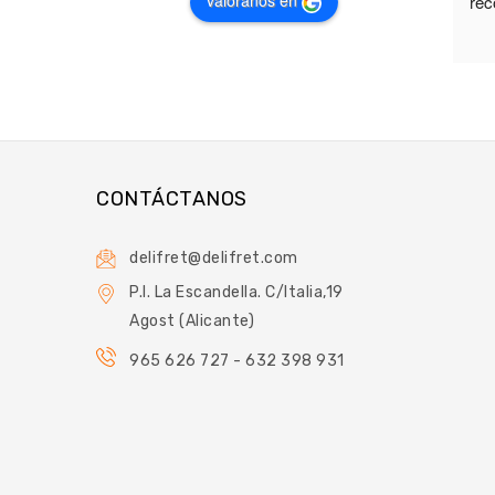
valóranos en
rec
CONTÁCTANOS
delifret@delifret.com
P.I. La Escandella. C/Italia,19
Agost (Alicante)
965 626 727 - 632 398 931