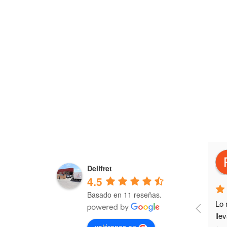
jose ramon beneyto poveda
4 years ago
Delifret
4.5
Basado en 11 reseñas.
Los primeros en servicio y calidad.
Lo 
lle