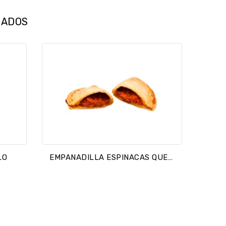
NADOS
LO
EMPANADILLA ESPINACAS QUESO CABRA/ PISTO ATUN