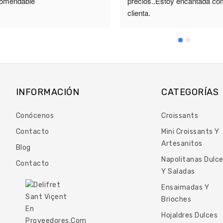
omendable
precios..Estoy encantada co
clienta.
INFORMACIÓN
CATEGORÍAS
Conócenos
Croissants
Contacto
Mini Croissants Y
Artesanitos
Blog
Napolitanas Dulc
Contacto
Y Saladas
Ensaimadas Y
Brioches
Hojaldres Dulces