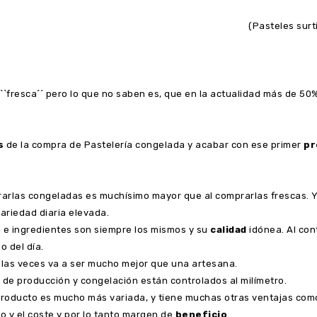
(Pasteles surt
``fresca´´ pero lo que no saben es, que en la actualidad más de 50%
s
de la compra de Pastelería congelada y acabar con ese primer
pr
arlas congeladas es muchísimo mayor que al comprarlas frescas. 
ariedad diaria elevada.
 e ingredientes son siempre los mismos y su
calidad
idónea. Al con
 del día.
 las veces va a ser mucho mejor que una artesana.
 de producción y congelación están controlados al milímetro.
l producto es mucho más variada, y tiene muchas otras ventajas com
o y el coste y por lo tanto margen de
beneficio
.