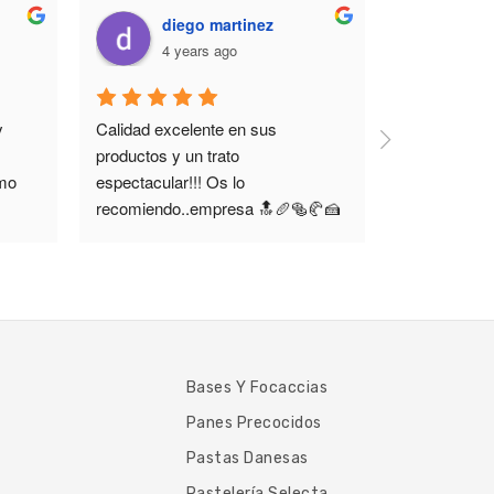
diego martinez
sum
4 years ago
7 y
 
Calidad excelente en sus 
Excelente si
productos y un trato 
panadería c
mo 
espectacular!!! Os lo 
profesionale
recomiendo..empresa 🔝🥖🥯🥐🍰
Bases Y Focaccias
Panes Precocidos
Pastas Danesas
Pastelería Selecta