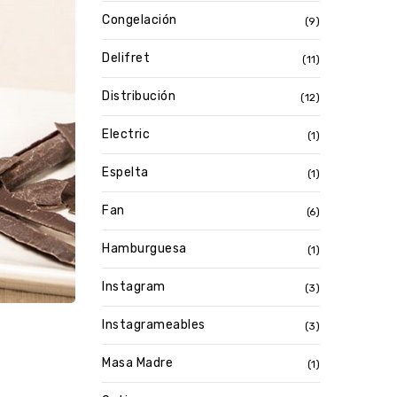
Congelación
(9)
Delifret
(11)
Distribución
(12)
Electric
(1)
Espelta
(1)
Fan
(6)
Hamburguesa
(1)
Instagram
(3)
Instagrameables
(3)
Masa Madre
(1)