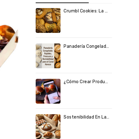
Crumbl Cookies: La Tendencia Solo En Delifret
Panadería Congelada Para El Canal Hore: Rapidez, Frescura Y Rentabilidad
¿Cómo Crear Productos «Instagrameables´´ En Las RRSS?
Sostenibilidad En La Industria Y Claves Para El Futuro