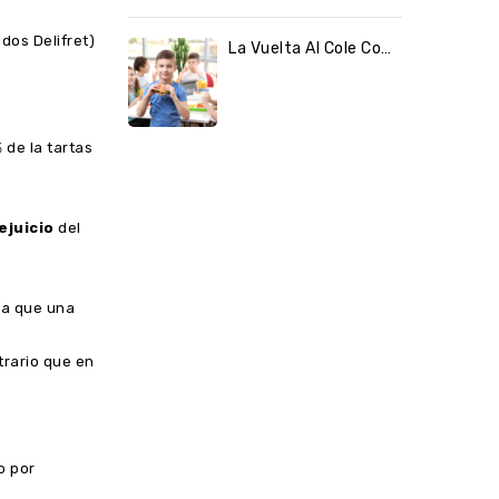
idos Delifret)
La Vuelta Al Cole Con Los Alimentos Congelados De Delifret
 de la tartas
ejuicio
del
Ya que una
trario que en
o por