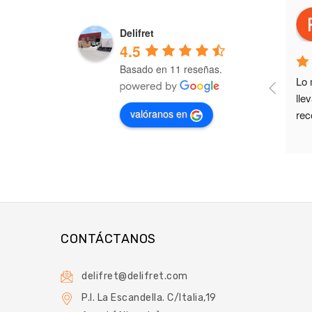
jose ramon beneyto poveda
4 years ago
Delifret
4.5
Basado en 11 reseñas.
Los primeros en servicio y calidad.
Lo 
lle
valóranos en
rec
CONTÁCTANOS
delifret@delifret.com
P.I. La Escandella. C/Italia,19