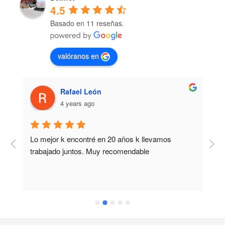
4.5
Basado en 11 reseñas.
valóranos en
Rafael León
4 years ago
Lo mejor k encontré en 20 años k llevamos 
M
trabajado juntos. Muy recomendable
b