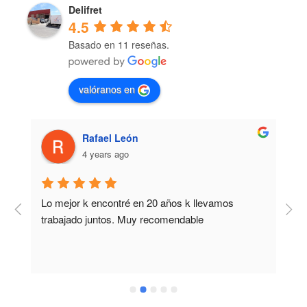
Delifret
4.5
Basado en 11 reseñas.
valóranos en
Rafael León
4 years ago
Lo mejor k encontré en 20 años k llevamos 
M
trabajado juntos. Muy recomendable
b