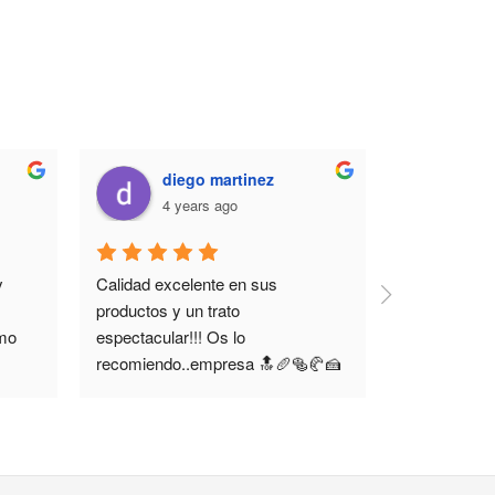
diego martinez
sum
4 years ago
7 y
 
Calidad excelente en sus 
Excelente si
productos y un trato 
panadería c
mo 
espectacular!!! Os lo 
profesionale
recomiendo..empresa 🔝🥖🥯🥐🍰