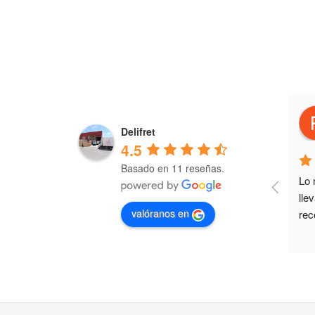
jose ramon beneyto poveda
4 years ago
Delifret
4.5
Basado en 11 reseñas.
Los primeros en servicio y calidad.
Lo 
lle
valóranos en
rec