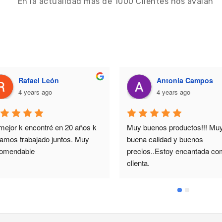
`En la actualidad más de 1000 Clientes nos avalan´
Rafael León
Antonia Campos
4 years ago
4 years ago
mejor k encontré en 20 años k 
Muy buenos productos!!! Muy
vamos trabajado juntos. Muy 
buena calidad y buenos 
omendable
precios..Estoy encantada co
clienta.