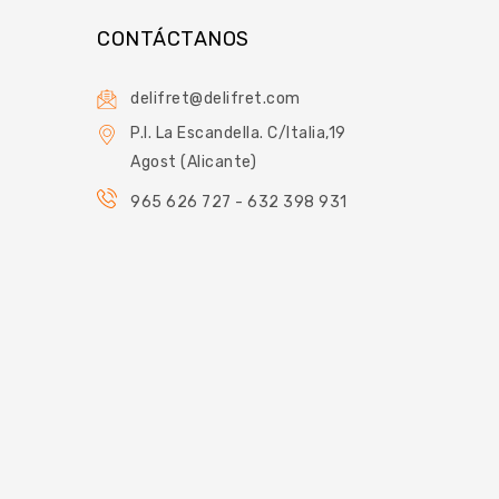
CONTÁCTANOS
delifret@delifret.com
P.I. La Escandella. C/Italia,19
Agost (Alicante)
965 626 727 - 632 398 931