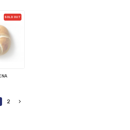
SOLD OUT
IENA
2