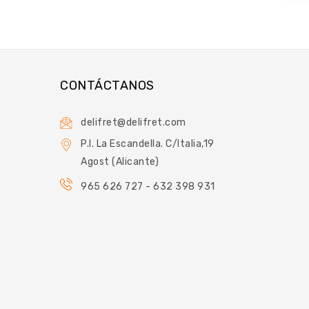
CONTÁCTANOS
delifret@delifret.com
P.I. La Escandella. C/Italia,19
Agost (Alicante)
965 626 727 - 632 398 931