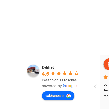
jose ramon beneyto poveda
4 years ago
Delifret
4.5
Basado en 11 reseñas.
Los primeros en servicio y calidad.
Lo 
lle
valóranos en
rec