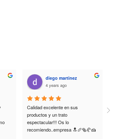
diego martinez
sum
4 years ago
7 y
 
Calidad excelente en sus 
Excelente si
productos y un trato 
panadería c
mo 
espectacular!!! Os lo 
profesionale
recomiendo..empresa 🔝🥖🥯🥐🍰