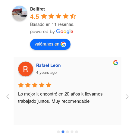
Delifret
4.5
Basado en 11 reseñas.
valóranos en
Rafael León
4 years ago
Lo mejor k encontré en 20 años k llevamos 
M
trabajado juntos. Muy recomendable
b