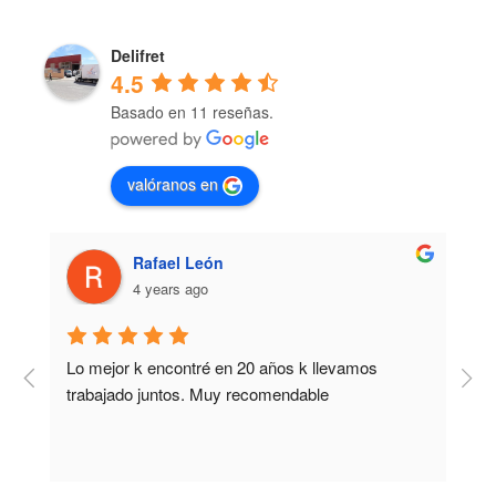
Delifret
4.5
Basado en 11 reseñas.
valóranos en
Rafael León
4 years ago
Lo mejor k encontré en 20 años k llevamos 
M
trabajado juntos. Muy recomendable
b