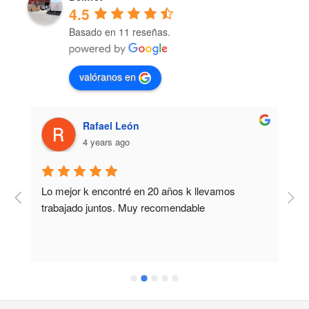
4.5
Basado en 11 reseñas.
valóranos en
Rafael León
4 years ago
Lo mejor k encontré en 20 años k llevamos 
M
trabajado juntos. Muy recomendable
b