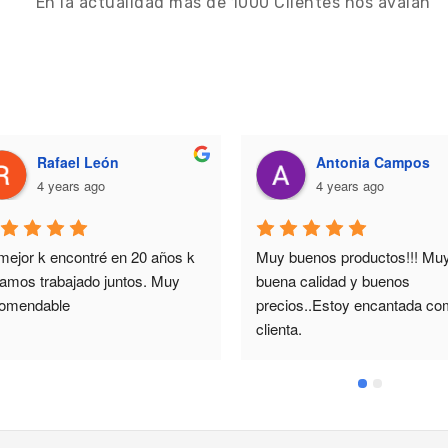
`En la actualidad más de 1000 Clientes nos avalan´
Rafael León
Antonia Campos
4 years ago
4 years ago
mejor k encontré en 20 años k 
Muy buenos productos!!! Muy
vamos trabajado juntos. Muy 
buena calidad y buenos 
omendable
precios..Estoy encantada co
clienta.