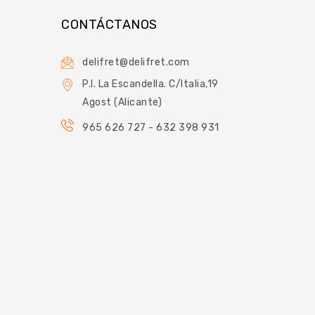
CONTÁCTANOS
delifret@delifret.com
P.I. La Escandella. C/Italia,19
Agost (Alicante)
965 626 727 - 632 398 931