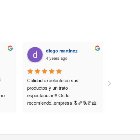
diego martinez
sum
4 years ago
7 y
 
Calidad excelente en sus 
Excelente si
productos y un trato 
panadería c
mo 
espectacular!!! Os lo 
profesionale
recomiendo..empresa 🔝🥖🥯🥐🍰