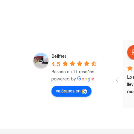
jose ramon beneyto poveda
4 years ago
Delifret
4.5
Basado en 11 reseñas.
Los primeros en servicio y calidad.
Lo 
lle
valóranos en
rec