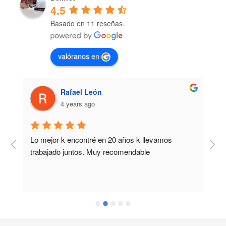
4.5
Basado en 11 reseñas.
valóranos en
Rafael León
4 years ago
Lo mejor k encontré en 20 años k llevamos 
M
trabajado juntos. Muy recomendable
b