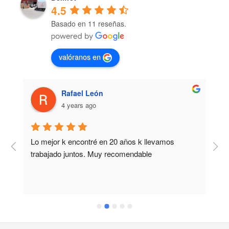
4.5
Basado en 11 reseñas.
valóranos en
Rafael León
4 years ago
Lo mejor k encontré en 20 años k llevamos 
M
trabajado juntos. Muy recomendable
b